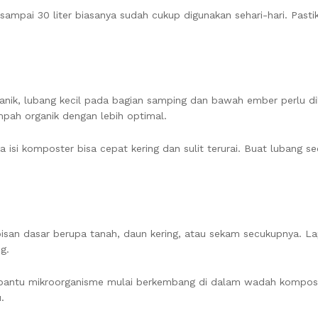
mpai 30 liter biasanya sudah cukup digunakan sehari-hari. Pasti
ik, lubang kecil pada bagian samping dan bawah ember perlu d
pah organik dengan lebih optimal.
isi komposter bisa cepat kering dan sulit terurai. Buat lubang se
an dasar berupa tanah, daun kering, atau sekam secukupnya. Lap
g.
bantu mikroorganisme mulai berkembang di dalam wadah komposte
.