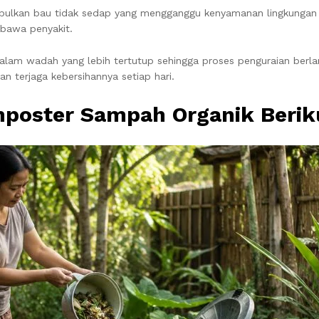
bulkan bau tidak sedap yang mengganggu kenyamanan lingkungan s
mbawa penyakit.
 wadah yang lebih tertutup sehingga proses penguraian berlang
n terjaga kebersihannya setiap hari.
poster Sampah Organik Beriku