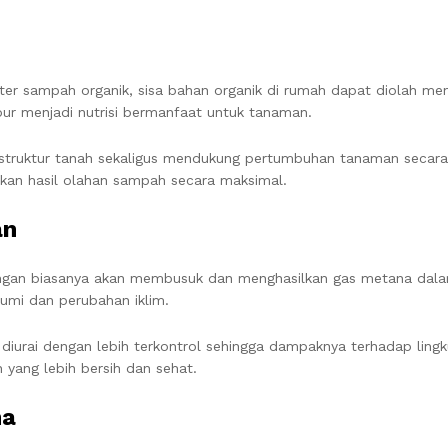
 sampah organik, sisa bahan organik di rumah dapat diolah menj
r menjadi nutrisi bermanfaat untuk tanaman.
uktur tanah sekaligus mendukung pertumbuhan tanaman secara l
an hasil olahan sampah secara maksimal.
an
an biasanya akan membusuk dan menghasilkan gas metana dalam 
umi dan perubahan iklim.
iurai dengan lebih terkontrol sehingga dampaknya terhadap lingk
yang lebih bersih dan sehat.
ma