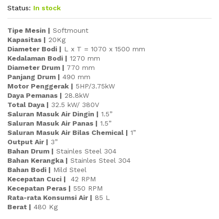
Status:
In stock
Tipe Mesin |
Softmount
Kapasitas |
20Kg
Diameter Bodi |
L x T = 1070 x 1500 mm
Kedalaman Bodi |
1270 mm
Diameter Drum |
770 mm
Panjang Drum |
490 mm
Motor Penggerak |
5HP/3.75kW
Daya Pemanas |
28.8kW
Total Daya |
32.5 kW/ 380V
Saluran Masuk Air Dingin |
1.5”
Saluran Masuk Air Panas |
1.5”
Saluran Masuk Air Bilas Chemical |
1”
Output Air |
3”
Bahan Drum |
Stainles Steel 304
Bahan Kerangka |
Stainles Steel 304
Bahan Bodi |
Mild Steel
Kecepatan Cuci |
42 RPM
Kecepatan Peras |
550 RPM
Rata-rata Konsumsi Air |
85 L
Berat |
480 Kg