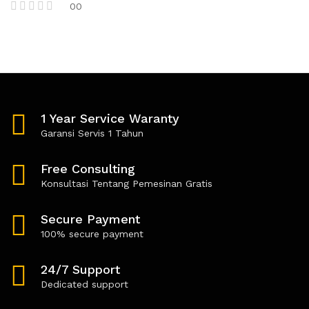
00
5
R
a
t
e
d
0
o
u
t
1 Year Service Waranty
o
f
Garansi Servis 1 Tahun
5
Free Consulting
Konsultasi Tentang Pemesinan Gratis
Secure Payment
100% secure payment
24/7 Support
Dedicated support