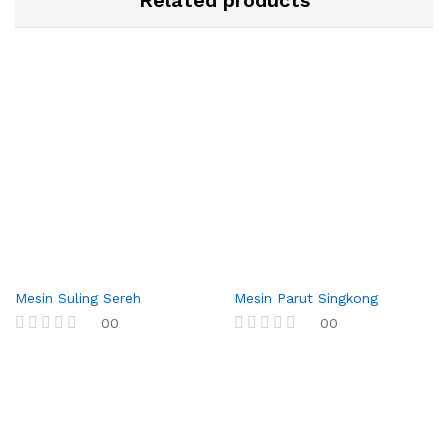
Mesin Suling Sereh
Mesin Parut Singkong
00
00
R
R
a
a
t
t
e
e
d
d
0
0
o
o