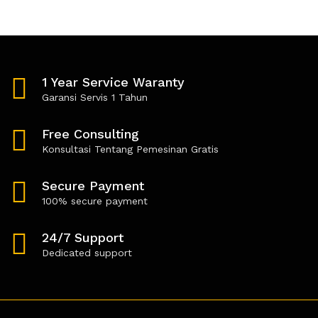
t
t
e
e
d
d
0
0
o
o
u
u
t
t
1 Year Service Waranty
o
o
f
f
Garansi Servis 1 Tahun
5
5
Free Consulting
Konsultasi Tentang Pemesinan Gratis
Secure Payment
100% secure payment
24/7 Support
Dedicated support