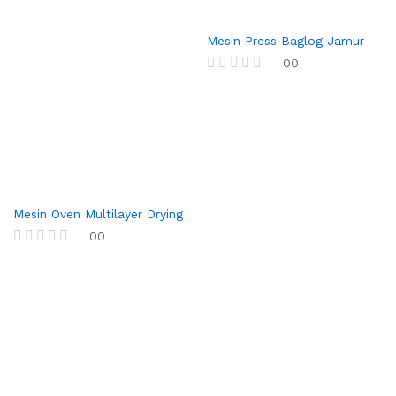
Mesin Press Baglog Jamur
00
R
a
t
e
d
0
o
u
t
o
Mesin Oven Multilayer Drying
f
00
5
R
a
t
e
d
0
o
u
t
o