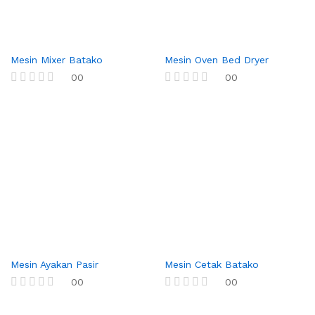
f
5
Mesin Mixer Batako
Mesin Oven Bed Dryer
00
00
R
R
a
a
t
t
e
e
d
d
0
0
o
o
u
u
t
t
o
o
f
f
5
5
Mesin Ayakan Pasir
Mesin Cetak Batako
00
00
R
R
a
a