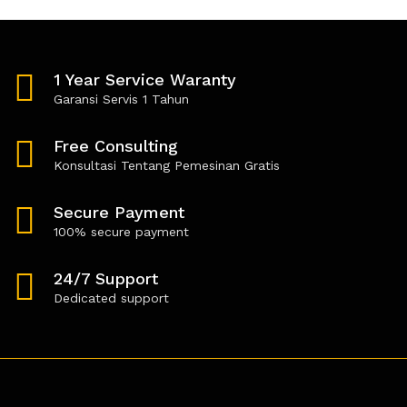
5
5
d
d
0
0
o
o
u
u
t
t
1 Year Service Waranty
o
o
f
f
Garansi Servis 1 Tahun
5
5
Free Consulting
Konsultasi Tentang Pemesinan Gratis
Secure Payment
100% secure payment
24/7 Support
Dedicated support