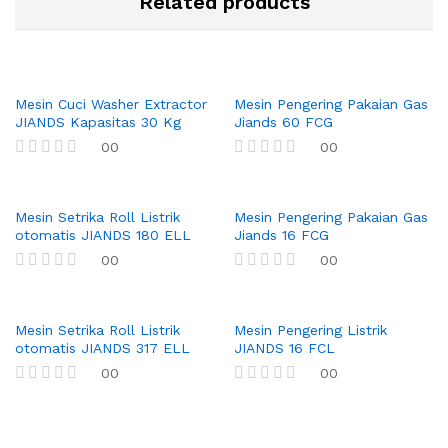
Related products
Mesin Cuci Washer Extractor
Mesin Pengering Pakaian Gas
JIANDS Kapasitas 30 Kg
Jiands 60 FCG
00
00
R
R
a
a
t
t
Mesin Setrika Roll Listrik
Mesin Pengering Pakaian Gas
e
e
d
d
otomatis JIANDS 180 ELL
Jiands 16 FCG
0
0
00
00
o
o
u
u
R
R
t
t
a
a
o
o
t
t
f
Mesin Setrika Roll Listrik
f
Mesin Pengering Listrik
e
e
5
5
d
d
otomatis JIANDS 317 ELL
JIANDS 16 FCL
0
0
00
00
o
o
u
u
R
R
t
t
a
a
o
o
t
t
f
f
e
e