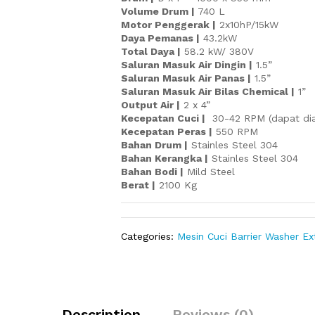
Volume Drum |
740 L
Motor Penggerak |
2x10hP/15kW
Daya Pemanas |
43.2kW
Total Daya |
58.2 kW/ 380V
Saluran Masuk Air Dingin |
1.5”
Saluran Masuk Air Panas |
1.5”
Saluran Masuk Air Bilas Chemical |
1”
Output Air |
2 x 4”
Kecepatan Cuci |
30-42 RPM (dapat dia
Kecepatan Peras |
550 RPM
Bahan Drum |
Stainles Steel 304
Bahan Kerangka |
Stainles Steel 304
Bahan Bodi |
Mild Steel
Berat |
2100 Kg
Categories:
Mesin Cuci Barrier Washer E
Description
Reviews (0)