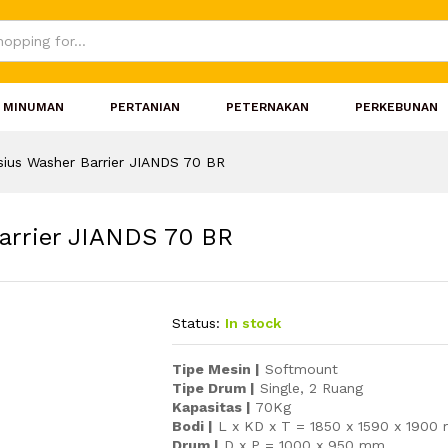
MINUMAN
PERTANIAN
PETERNAKAN
PERKEBUNAN
ksius Washer Barrier JIANDS 70 BR
arrier JIANDS 70 BR
Status:
In stock
Tipe Mesin |
Softmount
Tipe Drum |
Single, 2 Ruang
Kapasitas |
70Kg
Bodi |
L x KD x T = 1850 x 1590 x 1900
Drum |
D x P = 1000 x 950 mm