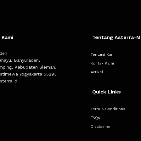
 Kami
Tentang Asterra-M
den
Tentang Kami
Rahayu, Banyuraden,
Kontak Kami
mping, Kabupaten Sleman,
Artikel
Istimewa Yogyakarta 55293
terra.id
Quick Links
Term & Conditions
FAQs
Disclaimer