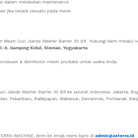
isi dalam melakukan maintenance
si jika terjadi sesuatu pada mesin
an
Mesin Cuci Jiands Washer Barrier 30 BR
Hubungi kami melalui 
6, Gamping Kidul, Sleman, Yogyakarta
odusen & distributor mesin produksi untuk usaha Anda.
uci Jiands Washer Barrier 30 BR
ke seluruh Indonesia: Jakarta, Bo
dan, Pekanbaru, Balikpapan, Makassar, Samarinda, Pontianak, Ba
STERRA-MACHINE, kirim ke email resmi kami di
admin@asterra.id