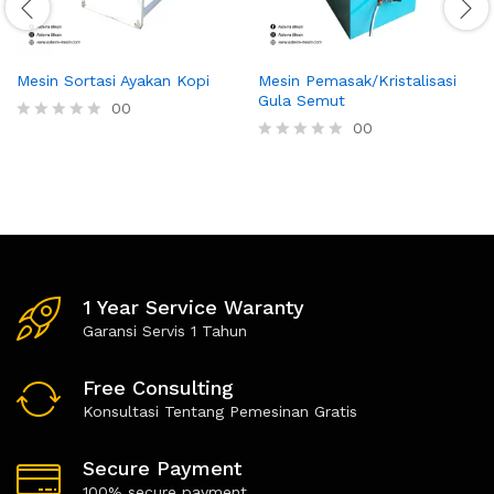
Mesin Sortasi Ayakan Kopi
Mesin Pemasak/Kristalisasi
Gula Semut
00
00
R
a
R
t
a
e
t
d
e
0
d
o
0
u
o
t
u
o
t
1 Year Service Waranty
f
o
5
Garansi Servis 1 Tahun
f
5
Free Consulting
Konsultasi Tentang Pemesinan Gratis
Secure Payment
100% secure payment