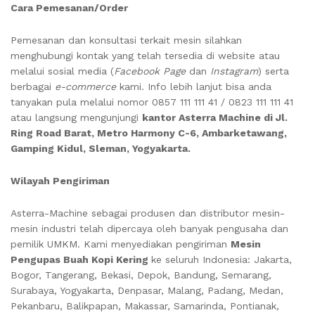
Cara Pemesanan/Order
Pemesanan dan konsultasi terkait mesin silahkan
menghubungi kontak yang telah tersedia di website atau
melalui sosial media (
Facebook Page
dan
Instagram
) serta
berbagai
e-commerce
kami. Info lebih lanjut bisa anda
tanyakan pula melalui nomor 0857 111 111 41 / 0823 111 111 41
atau langsung mengunjungi
kantor Asterra Machine di Jl.
Ring Road Barat, Metro Harmony C-6, Ambarketawang,
Gamping Kidul, Sleman, Yogyakarta.
Wilayah Pengiriman
Asterra-Machine sebagai produsen dan distributor mesin-
mesin industri telah dipercaya oleh banyak pengusaha dan
pemilik UMKM. Kami menyediakan pengiriman
Mesin
Pengupas Buah Kopi Kering
ke seluruh Indonesia: Jakarta,
Bogor, Tangerang, Bekasi, Depok, Bandung, Semarang,
Surabaya, Yogyakarta, Denpasar, Malang, Padang, Medan,
Pekanbaru, Balikpapan, Makassar, Samarinda, Pontianak,