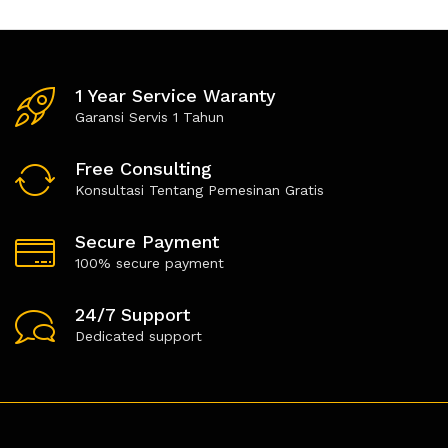
d
d
0
0
o
o
u
u
t
t
o
o
1 Year Service Waranty
f
f
5
5
Garansi Servis 1 Tahun
Free Consulting
Konsultasi Tentang Pemesinan Gratis
Secure Payment
100% secure payment
24/7 Support
Dedicated support