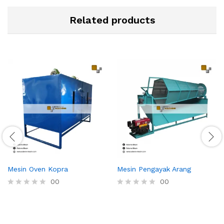
Related products
Mesin Oven Kopra
Mesin Pengayak Arang
00
00
R
R
a
a
t
t
e
e