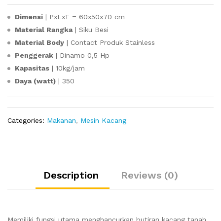
Dimensi
| PxLxT = 60x50x70 cm
Material Rangka
| Siku Besi
Material Body
| Contact Produk Stainless
Penggerak
| Dinamo 0,5 Hp
Kapasitas
| 10kg/jam
Daya (watt)
| 350
Categories:
Makanan
,
Mesin Kacang
Description
Reviews (0)
Memiliki fungsi utama menghancurkan butiran kacang tanah