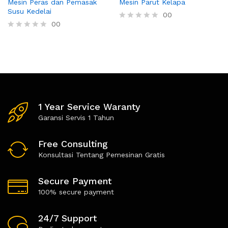
Mesin Peras dan Pemasak
Mesin Parut Kelapa
Susu Kedelai
00
00
R
a
R
t
a
e
t
d
e
0
d
o
0
u
o
t
u
o
t
1 Year Service Waranty
f
o
5
f
Garansi Servis 1 Tahun
5
Free Consulting
Konsultasi Tentang Pemesinan Gratis
Secure Payment
100% secure payment
24/7 Support